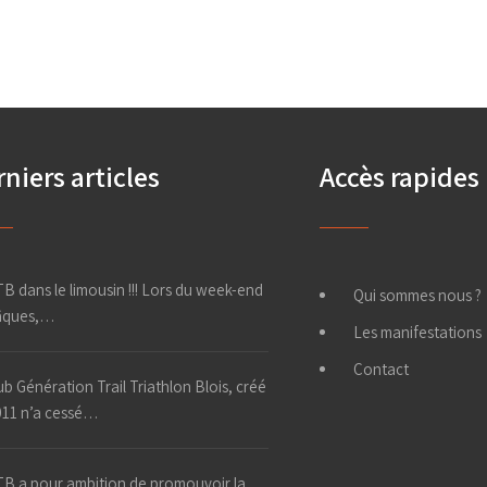
niers articles
Accès rapides
B dans le limousin !!! Lors du week-end
Qui sommes nous ?
âques,…
Les manifestations
Contact
ub Génération Trail Triathlon Blois, créé
011 n’a cessé…
B a pour ambition de promouvoir la