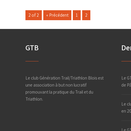
2 of 2
« Précédent
1
2
GTB
Der
Le club Génération Trail/Triathlon Blois est
Le GT
une association à but non lucratif
de P
promouvant la pratique du Trail et du
Triathlon.
Le cl
en 2
Le GT