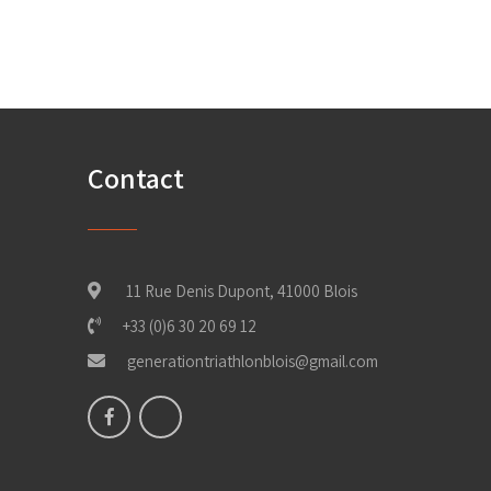
Contact
11 Rue Denis Dupont, 41000 Blois
+33 (0)6 30 20 69 12
generationtriathlonblois@gmail.com