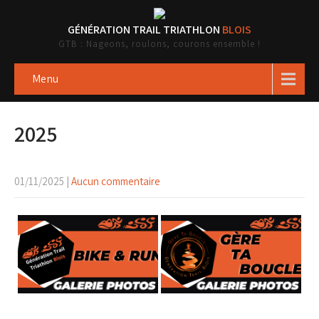
GÉNÉRATION TRAIL TRIATHLON
BLOIS
GTB : Nageons, roulons, courons ensemble !
Menu
2025
01/11/2025
|
Aucun commentaire