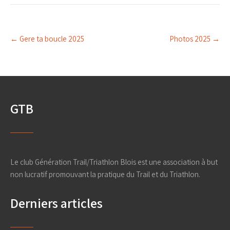
Post
←
Gere ta boucle 2025
Photos 2025
→
navigation
GTB
Le club Génération Trail/Triathlon Blois est une association à but
non lucratif promouvant la pratique du Trail et du Triathlon.
Derniers articles